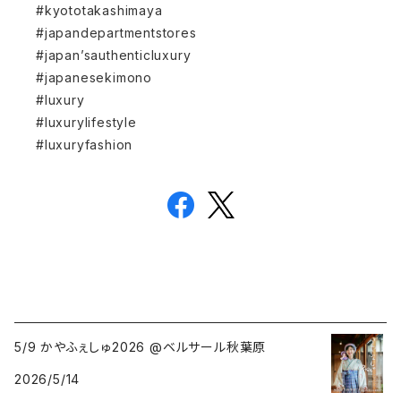
#kyototakashimaya
#japandepartmentstores
#japan’sauthenticluxury
#japanesekimono
#luxury
#luxurylifestyle
#luxuryfashion
5/9 かやふぇしゅ2026 @ベルサール秋葉原
2026/5/14