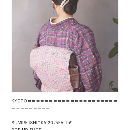
KYOTO＝＝＝＝＝＝＝＝＝＝＝＝＝＝＝＝＝＝＝＝＝
＝＝＝＝＝＝＝＝＝
SUMIRE ISHIOKA 2025FALL🍂
POP UP SHOP