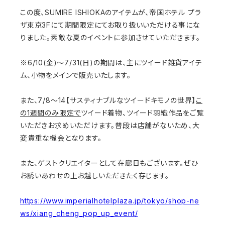
この度、SUMIRE ISHIOKAのアイテムが、帝国ホテル プラ
ザ東京3Fにて期間限定にてお取り扱いいただける事にな
りました。素敵な夏のイベントに参加させていただきます。
※6/10(金)〜7/31(日)の期間は、主にツイード雑貨アイテ
ム、小物をメインで販売いたします。
また、7/8～14【サスティナブルなツイードキモノの世界】
こ
の1週間のみ限定で
ツイード着物、ツイード羽織作品をご覧
いただきお求めいただけます。普段は店舗がないため、大
変貴重な機会となります。
また、ゲストクリエイターとして在廊日もございます。
ぜひ
お誘いあわせの上お越しいただきたく存じます。
https://www.imperialhotelplaza.jp/tokyo/shop-ne
ws/xiang_cheng_pop_up_event/