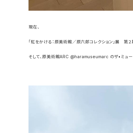
現在、
「虹をかける：原美術館／原六郎コレクション」展 第２
そして、原美術館ARC @haramuseumarc のザ•ミュ