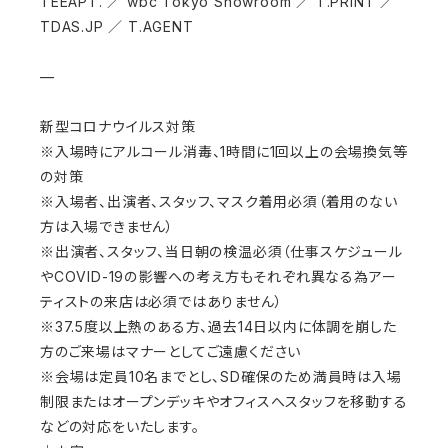
TEEAPT. ／ wbc Tokyo Showroom ／ T.PRINT ／
TDAS.JP ／ T.AGENT
—
新型コロナウイルス対策
※入場時にアルコール消毒、1時間に1回以上の会場換気等
の対策
※入場者、出演者、スタッフ、マスク着用必須（着用のない
方は入場できません）
※出演者、スタッフ、当日朝の検温必須（仕事スケジュール
やCOVID-19の影響への考え方もそれぞれ異なる為アー
ティストの来店は必須ではありません）
※37.5度以上熱のある方、過去14日以内に体調を崩した
方のご来場はマナーとしてご遠慮ください
※会場は定員10名までとし、SD確保のため満員時は入場
制限またはオープンデッキやオフィスへスタッフを移動する
などの対応をいたします。