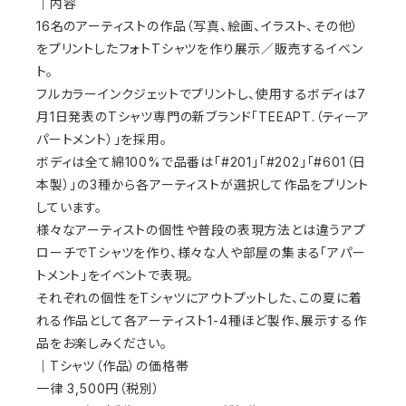
｜内容
16名のアーティストの作品（写真、絵画、イラスト、その他）
をプリントしたフォトTシャツを作り展示／販売するイベン
ト。
フルカラーインクジェットでプリントし、使用するボディは7
月1日発表のTシャツ専門の新ブランド「TEEAPT.（ティーア
パートメント）」を採用。
ボディは全て綿100%で品番は「#201」「#202」「#601（日
本製）」の3種から各アーティストが選択して作品をプリント
しています。
様々なアーティストの個性や普段の表現方法とは違うアプ
ローチでTシャツを作り、様々な人や部屋の集まる「アパー
トメント」をイベントで表現。
それぞれの個性をTシャツにアウトプットした、この夏に着
れる作品として各アーティスト1-4種ほど製作、展示する作
品をお楽しみください。
｜Tシャツ（作品）の価格帯
一律 3,500円（税別）