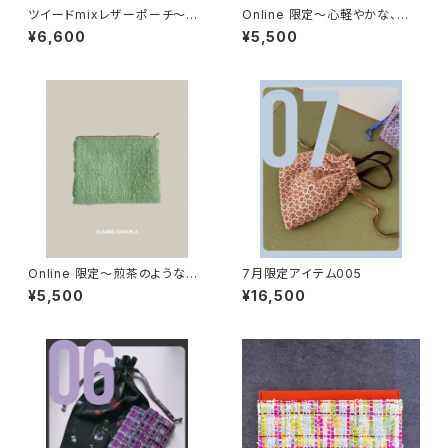
ツイードmixレザーポーチ〜00
Online 限定〜心軽やかな、空
7
色
¥6,600
¥5,500
Online 限定〜煎茶のようなす
7月限定アイテム005
っきりグリーンポーチ
¥5,500
¥16,500