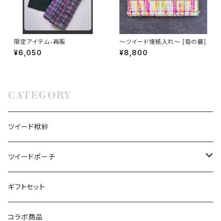
限定アイテム-再販
〜ツイード懐紙入れ〜 [菊の襲]
¥6,050
¥8,800
CATEGORY
ツイード袱紗
ツイードポーチ
ツイードポーチM
ギフトセット
ツイードポーチL
コラボ商品